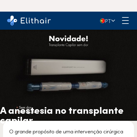
🇵🇹
PT
A anestesia no transplante
capilar
O grande propósito de uma intervenção cirúrgica