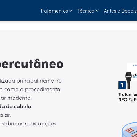
Tratamentos
Técnica
Antes e Depois
percutâneo
ilizada principalmente no
do como o procedimento
ilar moderno.
a de cabelo
ilar.
 sobre as suas opções