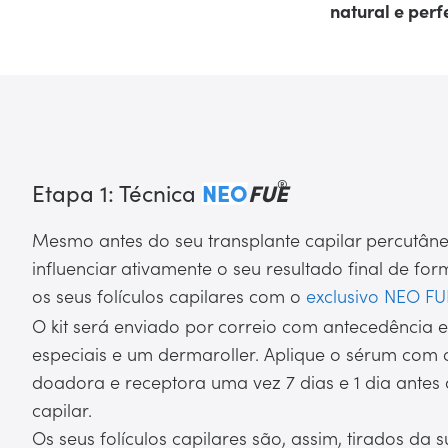
natural e perf
®
Etapa 1: Técnica
NEO
FUE
Mesmo antes do seu transplante capilar percutân
influenciar ativamente o seu resultado final de fo
os seus folículos capilares com o
exclusivo
NEO FU
O kit será enviado por correio com antecedência 
especiais e um dermaroller. Aplique o sérum com 
doadora e receptora uma vez 7 dias e 1 dia antes 
capilar.
Os seus folículos capilares são, assim, tirados da