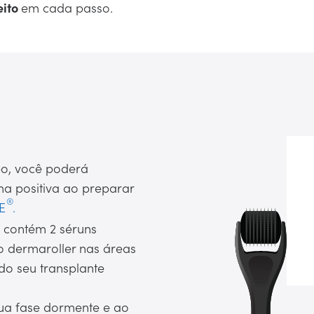
eito
em cada passo.
eo, você poderá
rma positiva ao preparar
E
.
e contém 2 séruns
o dermaroller nas áreas
do seu transplante
 sua fase dormente e ao