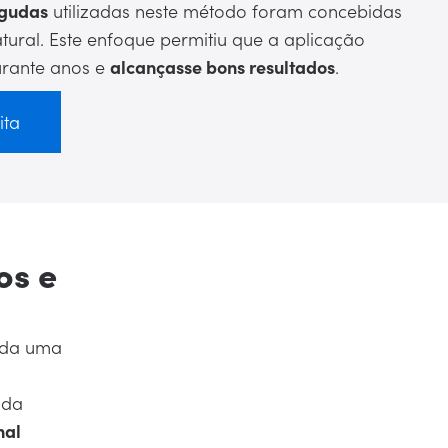
agudas
utilizadas neste método foram concebidas
tural. Este enfoque permitiu que a aplicação
rante anos e
alcançasse bons resultados
.
ita
os e
cada uma
 da
nal