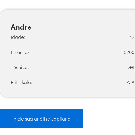
Andre
Idade:
42
Enxertos:
5200
Técnica:
DHI
Elit-skala:
A-V
Inicie sua análise capilar »