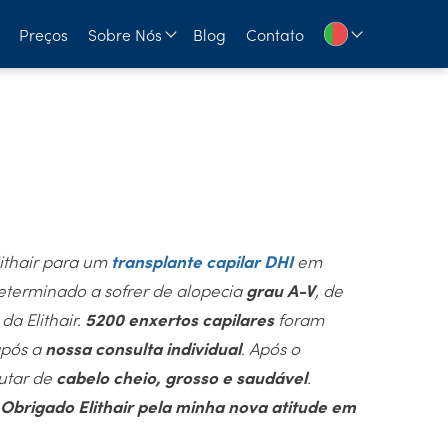
Preços
Sobre Nós
Blog
Contato
lithair para um
transplante capilar DHI
em
eterminado a sofrer de alopecia
grau A-V
, de
a
da Elithair.
5200 enxertos capilares
foram
após a
nossa consulta individual
. Após o
utar de
cabelo cheio, grosso e saudável
.
 Obrigado Elithair pela minha nova atitude em