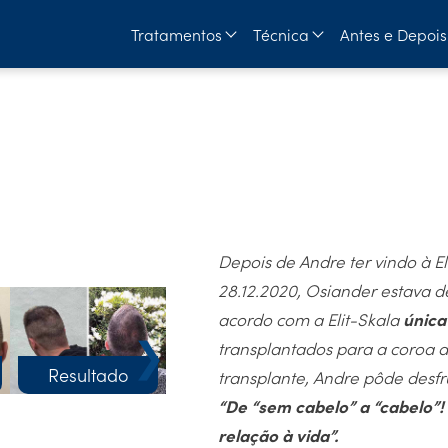
Tratamentos
Técnica
Antes e Depois
Depois de Andre ter vindo à E
28.12.2020, Osiander estava d
acordo com a Elit-Skala
únic
❯
transplantados para a coroa 
Resultado
transplante, Andre pôde desfr
“De “sem cabelo” a “cabelo”!
relação à vida”.