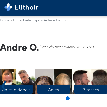
Home
»
Transplante Capilar Antes e Depois
Andre O.
Data do tratamento: 28.12.2020
❮
Antes e depois
Antes
3 meses