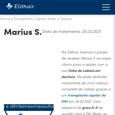
Home
»
Transplante Capilar Antes e Depois
Marius S.
Data do tratamento: 25.02.2021
Na Elithair, tivemos o prazer
de receber Marius S na nossa
clínica para o ajudar com a
sua
linha de cabelo em
declínio
. Ele pôde desfrutar
novamente de uma cabeça
completa de cabelo graças a
um
transplante capilar de
DHI
em 25.02.2021. Com
tes e depois
Antes
4 meses
6 meses
Resultado
alopecia de
grau A-II
de
❮
❯
acordo com a Elit-Skala, os