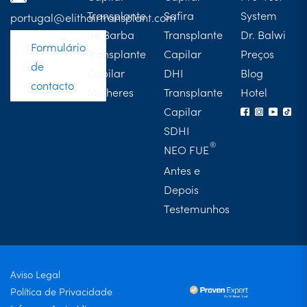
Transplante
Safira
System
portugal@elithairtransplant.com
de Barba
Transplante
Dr. Balwi
Formulário
Transplante
Capilar
Preços
de
Capilar
DHI
Blog
contacto
Mulheres
Transplante
Hotel
Capilar
SDHI
NEO FUE
Antes e
Depois
Testemunhos
Aviso Legal
Política de Privacidade