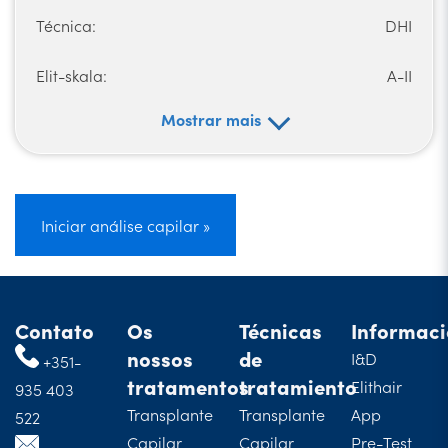
Técnica:
DHI
Elit-skala:
A-II
Mostrar mais
Iniciar análise capilar »
Contato
Os
Técnicas
Informac
nossos
de
I&D
+351-
tratamentos
tratamiento
Elithair
935 403
Transplante
Transplante
App
522
Capilar
Capilar
Pre-Test