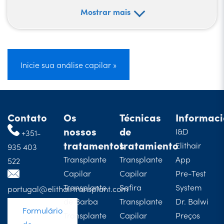
Mostrar mais
Inicie sua análise capilar »
Contato
Os
Técnicas
Informac
nossos
de
I&D
+351-
tratamentos
tratamiento
Elithair
935 403
Transplante
Transplante
App
522
Capilar
Capilar
Pre-Test
Transplante
Safira
System
portugal@elithairtransplant.com
de Barba
Transplante
Dr. Balwi
Formulário
Transplante
Capilar
Preços