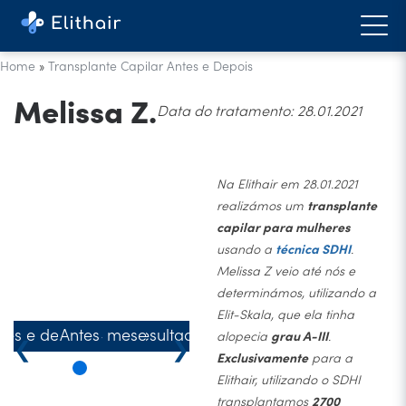
Home
»
Transplante Capilar Antes e Depois
Melissa Z.
Data do tratamento: 28.01.2021
Na Elithair em 28.01.2021
realizámos um
transplante
capilar para mulheres
usando a
técnica SDHI
.
Melissa Z veio até nós e
determinámos, utilizando a
Elit-Skala, que ela tinha
tes e depois
Antes
4 meses
Resultado
alopecia
grau A-III
.
❮
❯
Exclusivamente
para a
Elithair, utilizando o SDHI
transplantamos
2700