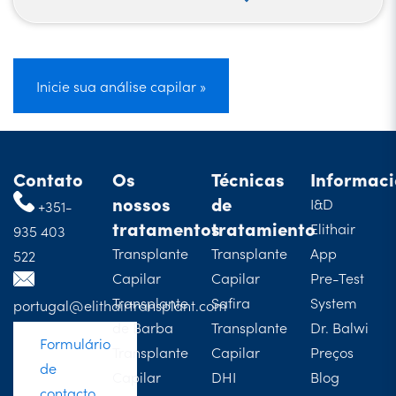
Inicie sua análise capilar »
Contato
Os
Técnicas
Informac
nossos
de
I&D
+351-
tratamentos
tratamiento
Elithair
935 403
Transplante
Transplante
App
522
Capilar
Capilar
Pre-Test
Transplante
Safira
System
portugal@elithairtransplant.com
de Barba
Transplante
Dr. Balwi
Formulário
Transplante
Capilar
Preços
de
Capilar
DHI
Blog
contacto