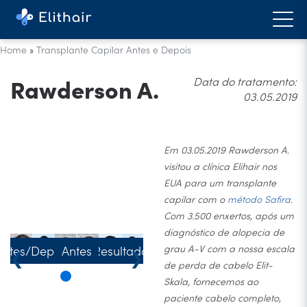
Home
»
Transplante Capilar Antes e Depois
Rawderson A.
Data do tratamento:
03.05.2019
Em 03.05.2019 Rawderson A.
visitou a clínica Elihair nos
EUA para um transplante
capilar com o
método Safira
.
Com 3.500 enxertos, após um
diagnóstico de alopecia de
grau A-V com a nossa escala
Antes/Depois
Antes
Resultado
❮
❯
de perda de cabelo Elit-
Skala, fornecemos ao
paciente cabelo completo,