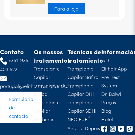
Para a loja
Contato
Os nossos
Técnicas de
Informació
tratamentos
tratamiento
+351-935
I&D
Transplante
Transplante
Elithair App
403 522
Capilar
Capilar Safira
Pre-Test
Transplante de
Transplante
System
portugal@elithairtransplant.com
Barba
Capilar DHI
Dr. Balwi
Formulário
Transplante
Transplante
Preços
de
Capilar
Capilar SDHI
Blog
contacto
Mulheres
NEO FUE
Hotel
Antes e Depois