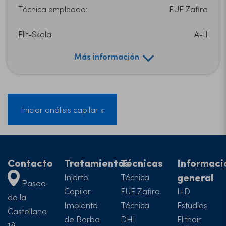
Técnica empleada:
FUE Zafiro
Elit-Skala:
A-II
Más información
Iniciar análisis capilar »
Contacto
Tratamientos
Técnicas
Informaci
general
Injerto
Técnica
Paseo
Capilar
FUE Zafiro
I+D
de la
Implante
Técnica
Estudios
Castellana
de Barba
DHI
Elithair
18,