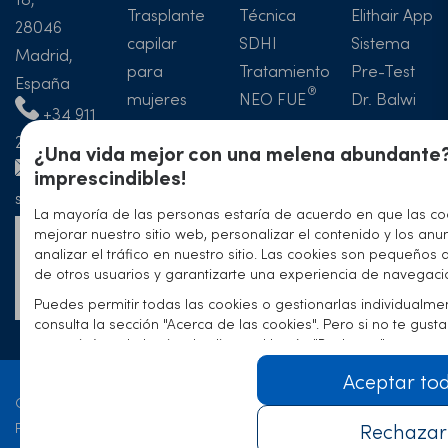
Trasplante
Técnica
Elithair App
28046
capilar
SDHI
Sistema
Madrid,
para
Tratamiento
Pre-Test
España
mujeres
NEO FUE
Dr. Balwi
+34 911
Implante
Precios
Antes y
23 73 64
¿Una vida mejor con una melena abundante?
de cejas
Blog
después
imprescindibles!
Hotel
del injerto
spain@elithairtransplant.com
Artículos y
capilar
La mayoría de las personas estaría de acuerdo en que las co
mejorar nuestro sitio web, personalizar el contenido y los anu
publicacione
Formulario
Experiencia
analizar el tráfico en nuestro sitio. Las cookies son pequeños 
de
de otros usuarios y garantizarte una experiencia de navegaci
contacto
Puedes permitir todas las cookies o gestionarlas individualme
consulta la sección "Acerca de las cookies". Pero si no te gus
comunicárnoslo haciendo clic en el botón "Rechazar".
Aceptar to
Contacto
Rechazar
Política de privacidad