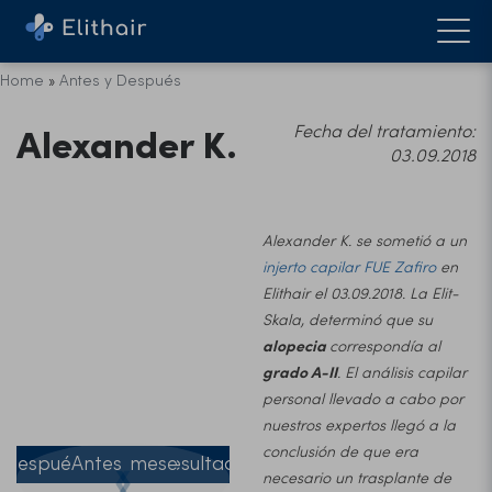
Home
»
Antes y Después
Alexander K.
Fecha del tratamiento:
03.09.2018
Alexander K. se sometió a un
injerto capilar FUE Zafiro
en
Elithair el 03.09.2018. La Elit-
Skala, determinó que su
alopecia
correspondía al
grado A-II
. El análisis capilar
personal llevado a cabo por
nuestros expertos llegó a la
Antes y
conclusión de que era
después
Antes
3 meses
Resultado
❮
❯
necesario un trasplante de