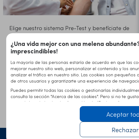
Elige nuestro sistema Pre-Test y benefíciate de
los
análisis detallados
que realiza nuestro
¿Una vida mejor con una melena abundante?
equipo médico. Así, podrás conseguir el mejor
imprescindibles!
trasplante capilar posible, ya que adaptamos
el procedimiento a tu situación capilar.
La mayoría de las personas estaría de acuerdo en que las co
mejorar nuestro sitio web, personalizar el contenido y los anu
Seis pasos, realizados con las últimas
analizar el tráfico en nuestro sitio. Las cookies son pequeños 
tecnologías y
asesoramiento personalizado
,
de otros usuarios y garantizarte una experiencia de navegaci
garantizan un procedimiento de trasplante
Puedes permitir todas las cookies o gestionarlas individualme
consulta la sección "Acerca de las cookies". Pero si no te gus
impecable.
comunicárnoslo haciendo clic en el botón "Rechazar".
Ponte en contacto con los expertos de Elithair
Aceptar to
hoy mismo para programar tu consulta
personal.
Rechazar