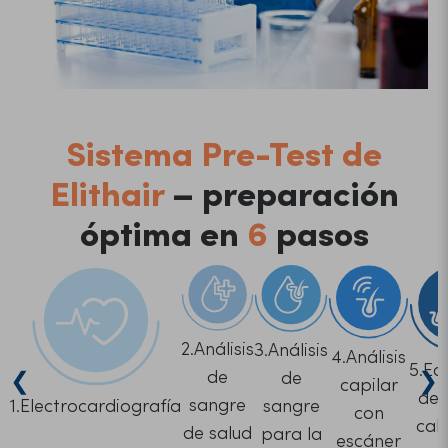
Sistema Pre-Test de
Elithair
– preparación
óptima en
6
pasos
2.Análisis
3.Análisis
4.Análisis
5.Ec
❮
❯
de
de
capilar
del
sangre
1.Electrocardiografía
sangre
con
cab
de salud
para la
escáner