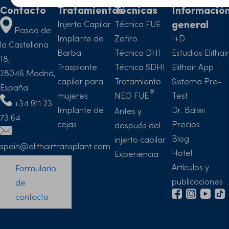
Contacto
Tratamientos
Técnicas
Informació
general
Injerto Capilar
Técnica FUE
Paseo de
Implante de
Zafiro
I+D
la Castellana
Barba
Técnica DHI
Estudios Elithair
18,
Trasplante
Técnica SDHI
Elithair App
28046 Madrid,
capilar para
Tratamiento
Sistema Pre-
España
mujeres
NEO FUE
Test
+34 911 23
Implante de
Dr. Balwi
Antes y
73 64
cejas
Precios
después del
Blog
injerto capilar
spain@elithairtransplant.com
Hotel
Experiencia
Artículos y
Formulario
publicaciones
de
contacto