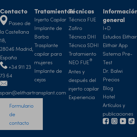
Contacto
Tratamientos
Técnicas
Informació
general
Injerto Capilar
Técnica FUE
Paseo de
Implante de
Zafiro
I+D
la Castellana
Barba
Técnica DHI
Estudios Elithair
18,
Trasplante
Técnica SDHI
Elithair App
28046 Madrid,
capilar para
Tratamiento
Sistema Pre-
España
mujeres
NEO FUE
Test
+34 911 23
Implante de
Dr. Balwi
Antes y
73 64
cejas
Precios
después del
Blog
injerto capilar
spain@elithairtransplant.com
Hotel
Experiencia
Artículos y
Formulario
publicaciones
de
contacto