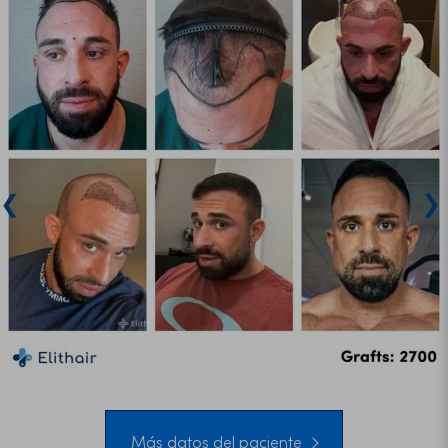
❮
❯
Más datos del paciente