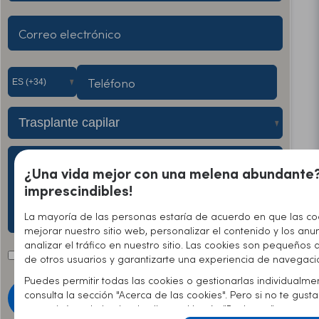
Correo electrónico
Teléfono
¿Una vida mejor con una melena abundante?
imprescindibles!
La mayoría de las personas estaría de acuerdo en que las co
mejorar nuestro sitio web, personalizar el contenido y los anu
analizar el tráfico en nuestro sitio. Las cookies son pequeños 
He leído y acepto la ley de
protección de datos
.
de otros usuarios y garantizarte una experiencia de navegaci
Puedes permitir todas las cookies o gestionarlas individualme
consulta la sección "Acerca de las cookies". Pero si no te gus
Enviar
comunicárnoslo haciendo clic en el botón "Rechazar".