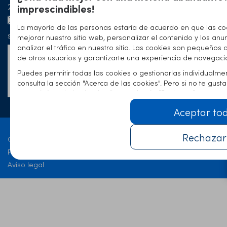
Antes y
imprescindibles!
23 73 64
de cejas
Blog
después
La mayoría de las personas estaría de acuerdo en que las co
Hotel
del injerto
spain@elithairtransplant.com
mejorar nuestro sitio web, personalizar el contenido y los anu
Artículos y
capilar
analizar el tráfico en nuestro sitio. Las cookies son pequeños 
publicacione
Formulario
Experiencia
de otros usuarios y garantizarte una experiencia de navegaci
de
Puedes permitir todas las cookies o gestionarlas individualme
consulta la sección "Acerca de las cookies". Pero si no te gus
contacto
comunicárnoslo haciendo clic en el botón "Rechazar".
Aceptar to
Rechazar
Contacto
Política de privacidad
Aviso legal