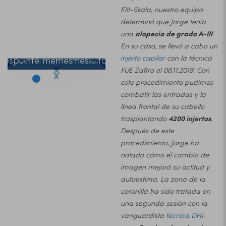
Elit-Skala, nuestro equipo
determinó que Jorge tenía
una
alopecia de grado A-III
.
Antes y
En su caso, se llevó a cabo un
injerto capilar
con la técnica
después
Antes
1 mes
3 meses
5 meses
Resultado
❮
❯
FUE Zafiro el 06.11.2019. Con
este procedimiento pudimos
combatir las entradas y la
línea frontal de su cabello
trasplantando
4200 injertos
.
Después de este
procedimiento, Jorge ha
notado cómo el cambio de
imagen mejoró su actitud y
autoestima. La zona de la
coronilla ha sido tratada en
una segunda sesión con la
vanguardista
técnica DHI
.