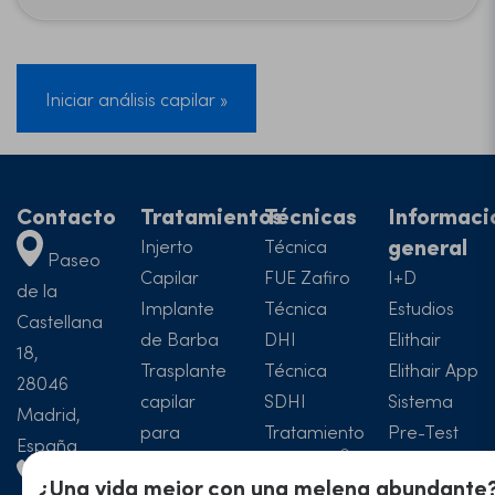
Iniciar análisis capilar »
Contacto
Tratamientos
Técnicas
Informaci
general
Injerto
Técnica
Paseo
Capilar
FUE Zafiro
I+D
de la
Implante
Técnica
Estudios
Castellana
de Barba
DHI
Elithair
18,
Trasplante
Técnica
Elithair App
28046
capilar
SDHI
Sistema
Madrid,
para
Tratamiento
Pre-Test
España
mujeres
NEO FUE
Dr. Balwi
+34 911
¿Una vida mejor con una melena abundante?
Implante
Precios