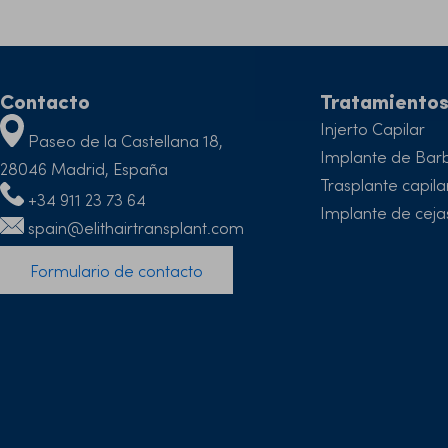
Contacto
Tratamiento
Injerto Capilar
Paseo de la Castellana 18,
Implante de Bar
28046 Madrid, España
Trasplante capil
+34 911 23 73 64
Implante de ceja
spain@elithairtransplant.com
Formulario de contacto