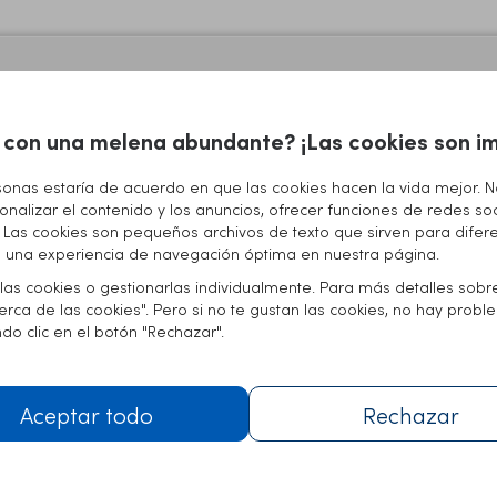
Tratamiento
Total de injertos:
4200
 con una melena abundante? ¡Las cookies son im
sonas estaría de acuerdo en que las cookies hacen la vida mejor. 
Injertos individuales:
1620
onalizar el contenido y los anuncios, ofrecer funciones de redes soc
io. Las cookies son pequeños archivos de texto que sirven para difer
Injertos múltiples:
1080
te una experiencia de navegación óptima en nuestra página.
las cookies o gestionarlas individualmente. Para más detalles sobr
Punch:
3,5 x 0,85 mm
cerca de las cookies". Pero si no te gustan las cookies, no hay prob
o clic en el botón "Rechazar".
Aceptar todo
Rechazar