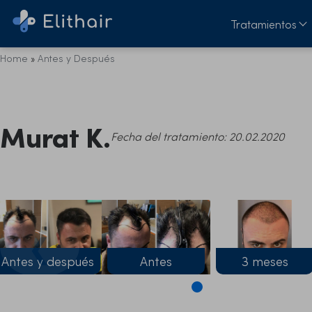
Tratamientos
Home
»
Antes y Después
Murat K.
Fecha del tratamiento: 20.02.2020
❮
Antes y después
Antes
3 meses