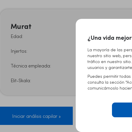
Murat
Edad:
35
¿Una vida mejor
La mayoría de las per
Injertos:
4200
nuestro sitio web, pers
tráfico en nuestro sit
Técnica empleada:
FUE Zafiro
usuarios y garantizar
Puedes permitir todas 
Elit-Skala:
A-IV
consulta la sección "A
comunicárnoslo haciend
Iniciar análisis capilar »