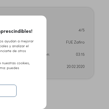
Densidad:
4/5
prescindibles!
Nos ayudan a mejorar
Técnica empleada:
FUE Zafiro
iales y analizar el
enciarte de otros
Duración de la operación:
03:15
e nuestras cookies,
Fecha del tratamiento:
20.02.2020
lema: puedes