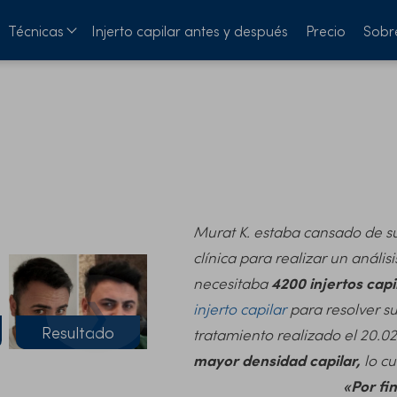
Técnicas
Injerto capilar antes y después
Precio
Sobr
Murat K. estaba cansado de su
clínica para realizar un análi
necesitaba
4200 injertos capi
❯
injerto capilar
para resolver s
Resultado
tratamiento realizado el 20.0
mayor densidad capilar,
lo cu
«Por fi