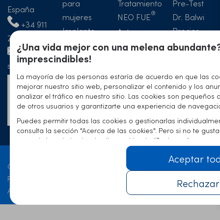
para
Tratamiento
Pre-Test
España
mujeres
NEO FUE
Dr. Balwi
+34 911
Implante
Precios
Antes y
23 73 64
de cejas
Blog
¿Una vida mejor con una melena abundante?
después
imprescindibles!
Hotel
del injerto
spain@elithairtransplant.com
Artículos y
capilar
La mayoría de las personas estaría de acuerdo en que las co
publicacione
Formulario
mejorar nuestro sitio web, personalizar el contenido y los anu
Experiencia
analizar el tráfico en nuestro sitio. Las cookies son pequeños 
de
de otros usuarios y garantizarte una experiencia de navegaci
contacto
Puedes permitir todas las cookies o gestionarlas individualme
consulta la sección "Acerca de las cookies". Pero si no te gus
comunicárnoslo haciendo clic en el botón "Rechazar".
Aceptar to
Contacto
Política de privacidad
Rechazar
Aviso legal