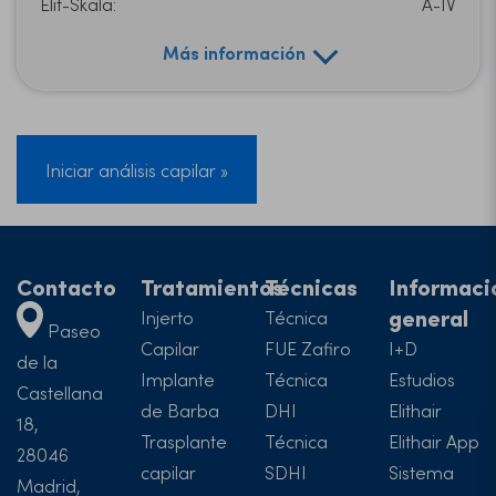
Elit-Skala:
A-IV
Más información
Iniciar análisis capilar »
Contacto
Tratamientos
Técnicas
Informaci
general
Injerto
Técnica
Paseo
Capilar
FUE Zafiro
I+D
de la
Implante
Técnica
Estudios
Castellana
de Barba
DHI
Elithair
18,
Trasplante
Técnica
Elithair App
28046
capilar
SDHI
Sistema
Madrid,