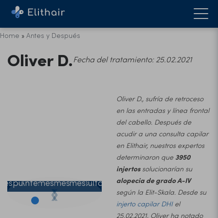
Home
»
Antes y Después
Oliver D.
Fecha del tratamiento: 25.02.2021
Oliver D., sufría de retroceso
en las entradas y línea frontal
del cabello. Después de
acudir a una consulta capilar
en Elithair, nuestros expertos
determinaron que
3950
Antes y
injertos
solucionarían su
alopecia de grado A-IV
después
Antes
2 meses
4 meses
6 meses
Resultado
❮
❯
según la Elit-Skala. Desde su
injerto capilar DHI
el
25.02.2021, Oliver ha notado