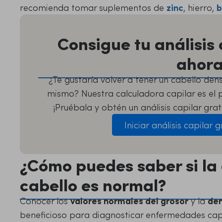
recomienda tomar suplementos de
zinc
, hierro,
b
Consigue tu análisis 
ahor
¿Te gustaría volver a tener un cabello dens
mismo? Nuestra calculadora capilar es el 
¡Pruébala y obtén un análisis capilar grat
Iniciar análisis capilar 
¿Cómo puedes saber si la
cabello es normal?
Conocer los
valores normales del grosor
y la
den
beneficioso para diagnosticar enfermedades capil