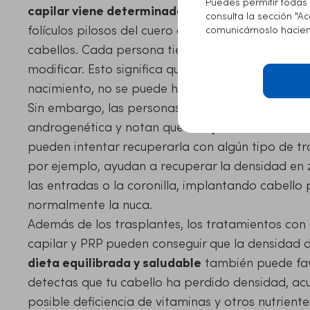
Puedes permitir todas 
capilar viene determinada por la herencia gené
consulta la sección "A
folículos pilosos del cuero cabelludo. Normalmente
comunicárnoslo haciend
cabellos. Cada persona tiene un número concreto 
modificar. Esto significa que, si una persona tie
nacimiento, no se puede hacer nada para aument
Sin embargo, las personas que padecen algún ti
androgenética y notan que han
pérdido densida
pueden intentar recuperarla con algún tipo de tr
por ejemplo, ayudan a recuperar la densidad en 
las entradas o la coronilla, implantando cabell
normalmente la nuca.
Además de los trasplantes, los tratamientos con 
capilar y PRP pueden conseguir que la densidad 
dieta equilibrada y saludable
también puede favo
detectas que tu cabello ha perdido densidad, acu
posible deficiencia de vitaminas y otros nutriente