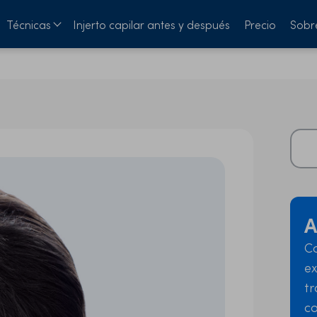
Técnicas
Injerto capilar antes y después
Precio
Sobr
A
Co
ex
tr
c