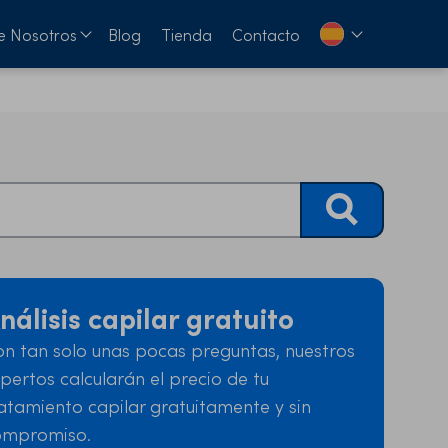
e Nosotros
Blog
Tienda
Contacto
nálisis capilar gratuito
n tan solo unas pocas preguntas, nuestros
pertos calcularán el precio de tu
atamiento capilar gratuitamente y sin
ompromiso.