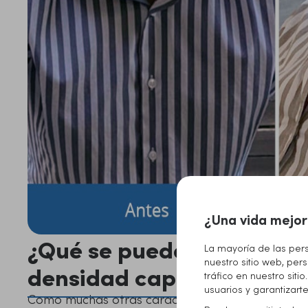
¿Una vida mejor
¿Qué se puede hacer par
La mayoría de las per
nuestro sitio web, pers
densidad capilar?
tráfico en nuestro sit
usuarios y garantizar
Como muchas otras características del cabello, c