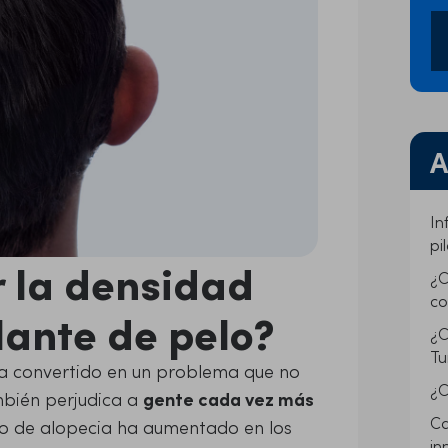
A
In
pi
 la densidad
¿C
co
lante de pelo?
¿C
Tu
e ha convertido en un problema que no
¿C
mbién perjudica a
gente cada vez más
Ca
ipo de alopecia ha aumentado en los
in