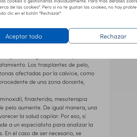
las cookies o gestionarlas individualmente. Para más detalles sobr
tica
. Los cabellos crecen en los
cerca de las cookies". Pero si no te gustan las cookies, no hay prob
, cada folículo tiene entre 1 y 4
o clic en el botón "Rechazar".
de folículos pilosos y no se puede
ne una densidad capilar baja de
Aceptar todo
Rechazar
arla.
po de caída de pelo como la alopecia
d capilar
en alguna zona, si que
atamiento. Los trasplantes de pelo,
zonas afectadas por la calvicie, como
o procedente de una zona donante,
minoxidil, finasterida, mesoterapia
de pelo aumente. De igual manera, una
recer la salud capilar. Por eso, si
de a un especialista para analizar la
s. En el caso de ser necesario, se