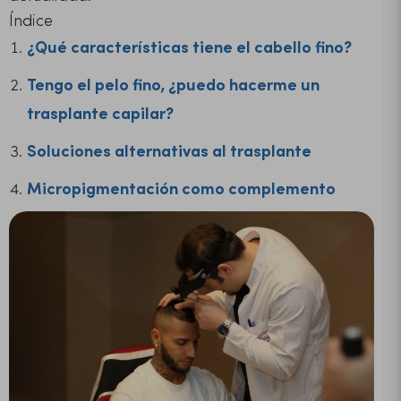
Índice
¿Qué características tiene el cabello fino?
Tengo el pelo fino, ¿puedo hacerme un
trasplante capilar?
Soluciones alternativas al trasplante
Micropigmentación como complemento