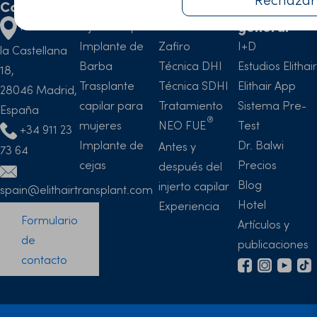
Contacto
Tratamientos
Técnicas
Informació
general
Paseo de
Injerto Capilar
Técnica FUE
Implante de
Zafiro
I+D
la Castellana
Barba
Técnica DHI
Estudios Elithair
18,
Trasplante
Técnica SDHI
Elithair App
28046 Madrid,
capilar para
Tratamiento
Sistema Pre-
España
mujeres
NEO FUE
Test
+34 911 23
Implante de
Dr. Balwi
Antes y
73 64
cejas
Precios
después del
Blog
injerto capilar
spain@elithairtransplant.com
Hotel
Experiencia
Formulario
Artículos y
de
publicaciones
contacto