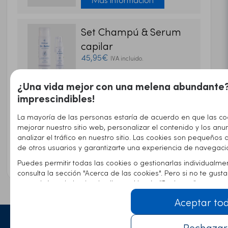
Set Champú & Serum
capilar
45,95€
IVA incluido.
Más información
¿Una vida mejor con una melena abundante?
imprescindibles!
Cápsulas de biotina y
La mayoría de las personas estaría de acuerdo en que las co
queratina
mejorar nuestro sitio web, personalizar el contenido y los anu
21,95€
analizar el tráfico en nuestro sitio. Las cookies son pequeños 
IVA incluido.
de otros usuarios y garantizarte una experiencia de navegaci
Más información
Puedes permitir todas las cookies o gestionarlas individualme
consulta la sección "Acerca de las cookies". Pero si no te gus
comunicárnoslo haciendo clic en el botón "Rechazar".
Aceptar to
Rechazar