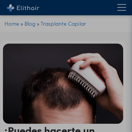
Home
»
Blog
»
Trasplante Capilar
¿Puedes hacerte un