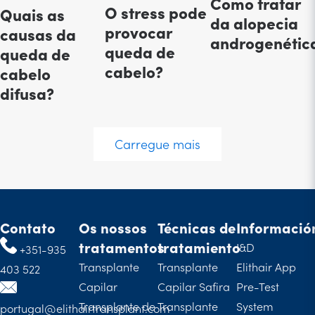
Como tratar
O stress pode
Quais as
da alopecia
provocar
causas da
androgenétic
queda de
queda de
cabelo?
cabelo
difusa?
Carregue mais
Contato
Os nossos
Técnicas de
Informació
tratamentos
tratamiento
I&D
+351-935
Transplante
Transplante
Elithair App
403 522
Capilar
Capilar Safira
Pre-Test
Transplante de
Transplante
System
portugal@elithairtransplant.com