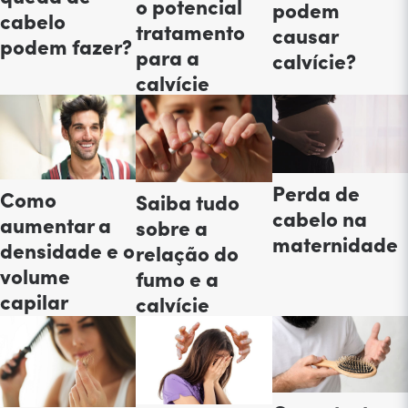
o potencial
podem
cabelo
tratamento
causar
podem fazer?
para a
calvície?
calvície
Perda de
Como
Saiba tudo
cabelo na
aumentar a
sobre a
maternidade
densidade e o
relação do
volume
fumo e a
capilar
calvície