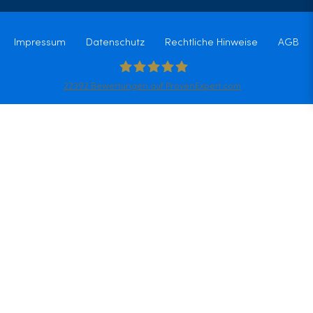
Impressum
Datenschutz
Rechtliche Hinweise
AGB
22392
Bewertungen auf ProvenExpert.com
Elithair