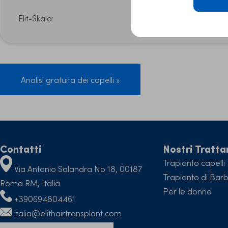
Elit-Skala:
A-II
Analisi gratuita dei capelli »
Contatti
Nostri Tratt
Trapianto capelli
Via Antonio Salandra No 18, 00187
Trapianto di Bar
Roma RM, Italia
Per le donne
+390694804461
italia@elithairtransplant.com