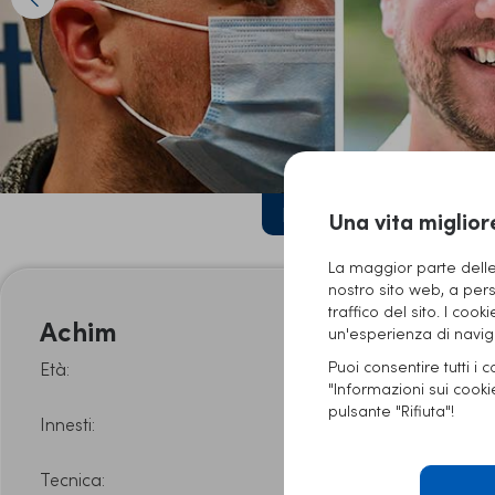
Prima/Dopo
Una vita miglior
La maggior parte delle 
nostro sito web, a pers
traffico del sito. I cook
Achim
un'esperienza di naviga
Puoi consentire tutti i 
Età:
31
"Informazioni sui cook
pulsante "Rifiuta"!
Innesti:
2000
Tecnica:
DHI