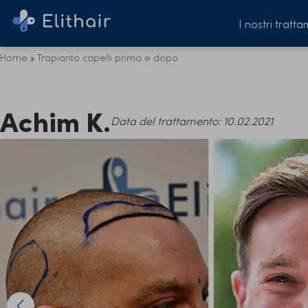
I nostri tratta
Home
»
Trapianto capelli prima e dopo
Achim K.
Data del trattamento: 10.02.2021