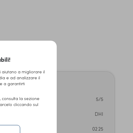
Prima
ili!
 aiutano a migliorare il
dia e ad analizzare il
 e a garantirti
e, consulta la sezione
Densità:
5/5
arcelo cliccando sul
Tecnica:
DHI
Durata del trattamento:
02:25