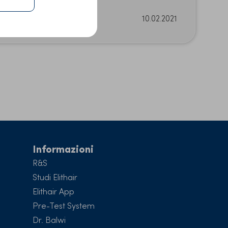
Data del trattamento:
10.02.2021
Informazioni
R&S
Studi Elithair
Elithair App
Pre-Test System
Dr. Balwi