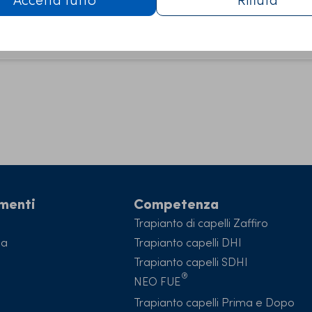
Punch:
3,5 x 0,85 mm
amenti
Competenza
Trapianto di capelli Zaffiro
ba
Trapianto capelli DHI
Trapianto capelli SDHI
NEO FUE
Trapianto capelli Prima e Dopo