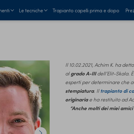
menti
Le tecniche
Trapianto capelli prima e dopo
Prez
Il 10.02.2021, Achim K. ha dett
al
grado A-III
dell’Elit-Skala. È
esperti per determinare che 
stempiatura
. Il
trapianto di ca
originaria
e ha restituito ad A
“Anche molti dei miei amici