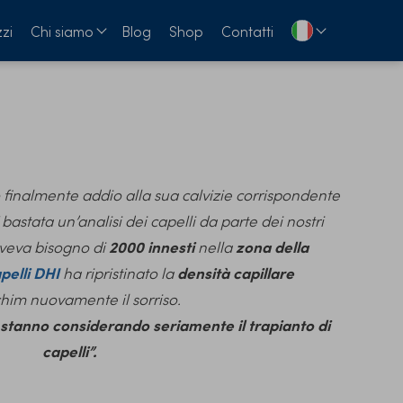
zi
Chi siamo
Blog
Shop
Contatti
o finalmente addio alla sua calvizie corrispondente
 bastata un’analisi dei capelli da parte dei nostri
aveva bisogno di
2000 innesti
nella
zona della
pelli DHI
ha ripristinato la
densità capillare
chim nuovamente il sorriso.
 stanno considerando seriamente il trapianto di
capelli”.