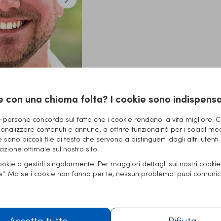
e con una chioma folta? I cookie sono indispensab
persone concorda sul fatto che i cookie rendano la vita migliore. Ci
onalizzare contenuti e annunci, a offrire funzionalità per i social me
ie sono piccoli file di testo che servono a distinguerti dagli altri utenti
Trattamento
zione ottimale sul nostro sito.
cookie o gestirli singolarmente. Per maggiori dettagli sui nostri cooki
Innesti totali:
2000
ie". Ma se i cookie non fanno per te, nessun problema: puoi comunic
Innesti singoli:
600
Innesti multipli:
1400
Accetta tutto
Rifiuta