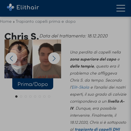
Home
»
Trapianto capelli prima e dopo
Chris S.
Data del trattamento: 18.12.2020
Una perdita di capelli nella
zona superiore del capo
e
delle tempie
, questo era il
problema che affliggeva
Chris S. da tempo. Secondo
Prima/Dopo
Prima
l’
Elit-Skala
e l’analisi dei nostri
esperti, il suo grado di calvizie
corrispondeva a un
livello A-
IV
. Dunque, era possibile
intervenire. Finalmente, il
18.12.2020, Chris si è sottoposto
al
trapianto di capelli DHI