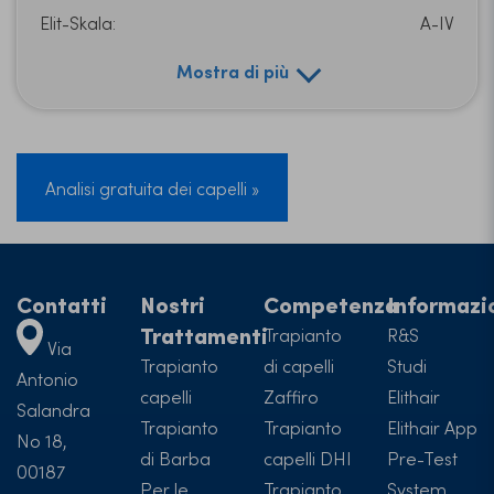
Elit-Skala:
A-IV
Mostra di più
Analisi gratuita dei capelli »
Contatti
Nostri
Competenza
Informazi
Trattamenti
Trapianto
R&S
Via
Trapianto
di capelli
Studi
Antonio
capelli
Zaffiro
Elithair
Salandra
Trapianto
Trapianto
Elithair App
No 18,
di Barba
capelli DHI
Pre-Test
00187
Per le
Trapianto
System