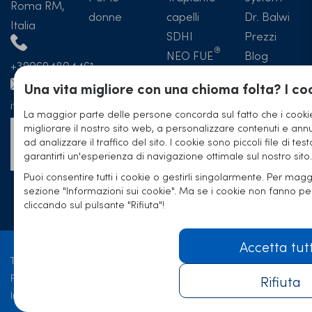
Roma RM,
donne
capelli
Dr. Balwi
Italia
SDHI
Prezzi
NEO FUE
Blog
+390694804461
Hotel
Trapianto
Una vita migliore con una chioma folta? I coo
capelli
italia@elithairtransplant.com
La maggior parte delle persone concorda sul fatto che i cookie
Prima e
migliorare il nostro sito web, a personalizzare contenuti e annun
Formulario
Dopo
ad analizzare il traffico del sito. I cookie sono piccoli file di tes
di contatto
Trapianto
garantirti un'esperienza di navigazione ottimale sul nostro sito.
Capelli
Puoi consentire tutti i cookie o gestirli singolarmente. Per maggi
sezione "Informazioni sui cookie". Ma se i cookie non fanno p
Esperienze
cliccando sul pulsante "Rifiuta"!
Accetta tut
Termini e Condizione
Protezione Dati
Rifiuta
Informazioni Legali