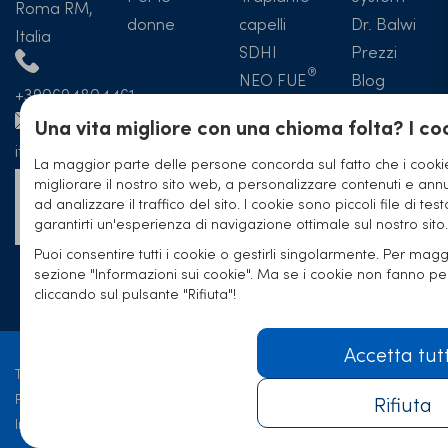
Roma RM,
donne
capelli
Dr. Balwi
Italia
SDHI
Prezzi
NEO FUE
Blog
+390694804461
Hotel
Trapianto
Una vita migliore con una chioma folta? I coo
capelli
italia@elithairtransplant.com
La maggior parte delle persone concorda sul fatto che i cookie
Prima e
migliorare il nostro sito web, a personalizzare contenuti e annun
Formulario
Dopo
ad analizzare il traffico del sito. I cookie sono piccoli file di tes
di contatto
Trapianto
garantirti un'esperienza di navigazione ottimale sul nostro sito.
Capelli
Puoi consentire tutti i cookie o gestirli singolarmente. Per maggi
sezione "Informazioni sui cookie". Ma se i cookie non fanno p
Esperienze
cliccando sul pulsante "Rifiuta"!
Accetta tut
Termini e Condizione
Protezione Dati
Rifiuta
Informazioni Legali