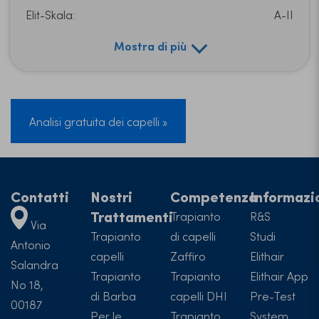
Elit-Skala:
A-II
Mostra di più
Analisi gratuita dei capelli »
Contatti
Nostri
Competenza
Informazi
Trattamenti
Trapianto
R&S
Via
Trapianto
di capelli
Studi
Antonio
capelli
Zaffiro
Elithair
Salandra
Trapianto
Trapianto
Elithair App
No 18,
di Barba
capelli DHI
Pre-Test
00187
Per le
Trapianto
System