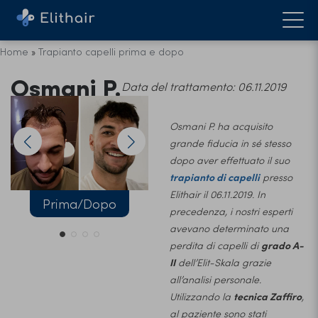
Home
»
Trapianto capelli prima e dopo
Osmani P.
Data del trattamento: 06.11.2019
Osmani P. ha acquisito
grande fiducia in sé stesso
dopo aver effettuato il suo
trapianto di capelli
presso
Elithair il 06.11.2019. In
Prima/Dopo
Prima
precedenza, i nostri esperti
avevano determinato una
perdita di capelli di
grado A-
II
dell’Elit-Skala grazie
all’analisi personale.
Utilizzando la
tecnica Zaffiro
,
al paziente sono stati