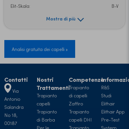
Elit-Skala:
B-V
Mostra di più
Analisi gratuita dei capelli »
Contatti
Nostri
Competenza
Informazi
Trattamenti
Trapianto
R&S
Via
Trapianto
di capelli
Studi
Antonio
capelli
Zaffiro
Elithair
Salandra
Trapianto
Trapianto
Elithair App
No 18,
di Barba
capelli DHI
Pre-Test
00187
Per le
Trapianto
System