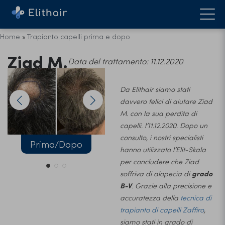
Home
»
Trapianto capelli prima e dopo
Ziad M.
Data del trattamento: 11.12.2020
Da Elithair siamo stati
davvero felici di aiutare Ziad
M. con la sua perdita di
capelli. l’11.12.2020. Dopo un
consulto, i nostri specialisti
Prima/Dopo
Prima
hanno utilizzato l’Elit-Skala
per concludere che Ziad
soffriva di alopecia di
grado
B-V
. Grazie alla precisione e
accuratezza della
tecnica di
trapianto di capelli Zaffiro
,
siamo stati in grado di