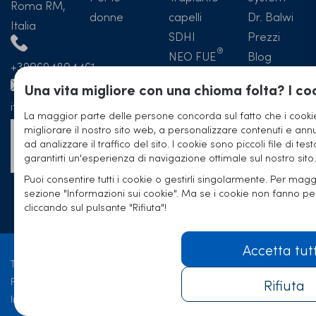
Roma RM,
donne
capelli
Dr. Balwi
Italia
SDHI
Prezzi
NEO FUE
Blog
+390694804461
Hotel
Trapianto
Una vita migliore con una chioma folta? I coo
capelli
italia@elithairtransplant.com
La maggior parte delle persone concorda sul fatto che i cookie
Prima e
migliorare il nostro sito web, a personalizzare contenuti e annun
Formulario
Dopo
ad analizzare il traffico del sito. I cookie sono piccoli file di tes
di contatto
Trapianto
garantirti un'esperienza di navigazione ottimale sul nostro sito.
Capelli
Puoi consentire tutti i cookie o gestirli singolarmente. Per maggi
sezione "Informazioni sui cookie". Ma se i cookie non fanno p
Esperienze
cliccando sul pulsante "Rifiuta"!
Accetta tut
Termini e Condizione
Protezione Dati
Rifiuta
Informazioni Legali