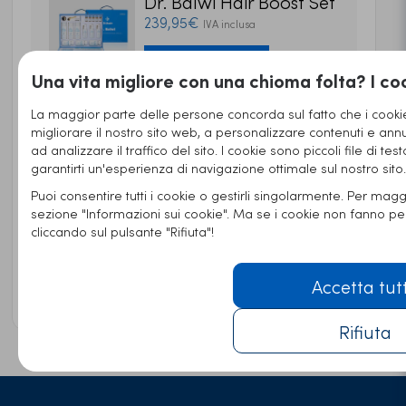
Dr. Balwi Hair Boost Set
239,95€
IVA inclusa
Ordinare ora
Una vita migliore con una chioma folta? I coo
La maggior parte delle persone concorda sul fatto che i cookie
Shampoo & Spray Set
migliorare il nostro sito web, a personalizzare contenuti e annun
45,95€
IVA inclusa
ad analizzare il traffico del sito. I cookie sono piccoli file di tes
garantirti un'esperienza di navigazione ottimale sul nostro sito.
Ordinare ora
Puoi consentire tutti i cookie o gestirli singolarmente. Per maggi
sezione "Informazioni sui cookie". Ma se i cookie non fanno p
cliccando sul pulsante "Rifiuta"!
Integratori alimentari
31,95€
IVA inclusa
Accetta tut
Ordinare ora
Rifiuta