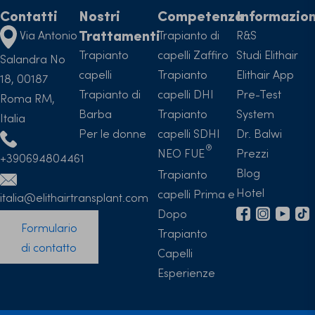
Contatti
Nostri
Competenza
Informazion
Trattamenti
Via Antonio
Trapianto di
R&S
Trapianto
capelli Zaffiro
Studi Elithair
Salandra No
capelli
Trapianto
Elithair App
18, 00187
Trapianto di
capelli DHI
Pre-Test
Roma RM,
Barba
Trapianto
System
Italia
Per le donne
capelli SDHI
Dr. Balwi
NEO FUE
Prezzi
+390694804461
Blog
Trapianto
Hotel
capelli Prima e
italia@elithairtransplant.com
Dopo
Formulario
Trapianto
di contatto
Capelli
Esperienze