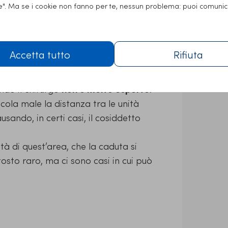
ie". Ma se i cookie non fanno per te, nessun problema: puoi comunic
atrice
o normalissimo e fisiologico ed è,
Accetta tutto
Rifiuta
tempo limitato
. Inoltre è comune non
 un
trapianto di barba
.
ando il chirurgo
non è molto esperto
.
lcola male la distanza tra le unità
usando, in certi casi, il cosiddetto
à di quest’area, che la caduta si
osto raro, ma ci sono casi in cui può