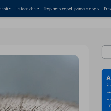
menti
Le tecniche
Trapianto capelli prima e dopo
Prez
A
Co
ca
pe
i