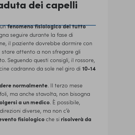
duta dei capelli
 un
fenomeno fisiologico del tutto
gna seguire durante la fase di
e, il paziente dovrebbe dormire con
 stare attento a non sfregare gli
to. Seguendo questi consigli, il rossore,
sticine cadranno da sole nel giro di
10-14
endere normalmente
. Il terzo mese
foli, ma anche stavolta, non bisogna
volgersi a un medico
.
È possibile,
direzioni diverse, ma non c’è
evento fisiologico
che si
risolverà da