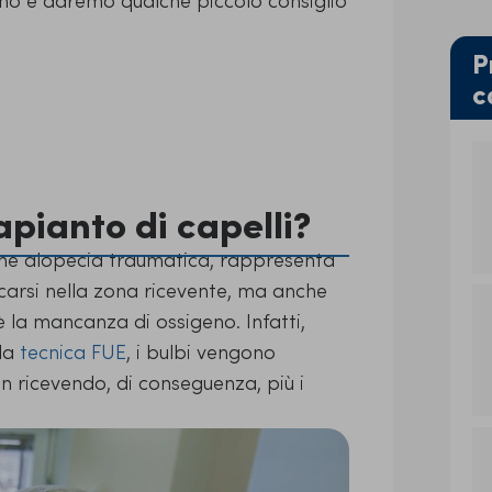
P
c
apianto di capelli?
nche alopecia traumatica, rappresenta
carsi nella zona ricevente, ma anche
 è la mancanza di ossigeno. Infatti,
 la
tecnica FUE
, i bulbi vengono
on ricevendo, di conseguenza, più i