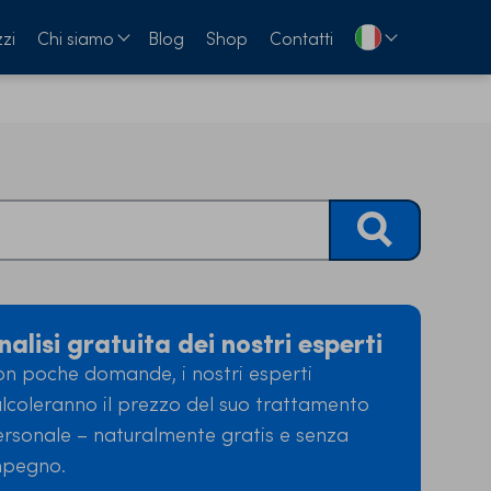
zi
Chi siamo
Blog
Shop
Contatti
nalisi gratuita dei nostri esperti
n poche domande, i nostri esperti
lcoleranno il prezzo del suo trattamento
rsonale – naturalmente gratis e senza
mpegno.