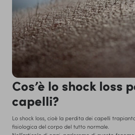
Cos’è lo shock loss p
capelli?
Lo shock loss, cioè la perdita dei capelli trapian
fisiologica del corpo del tutto normale.
Nell’articolo di oggi, parleremo di questo fenom