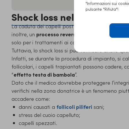
"Informazioni sui cook
pulsante "Rifiuta"!
Shock loss nella zona don
La caduta dei capelli post trapianto è un fenomen
inoltre, un
processo reversibile
che dura per un
solo per i trattamenti ai capelli, ma anche dopo
Tuttavia, lo shock loss si può verificare anche qu
Infatti, se durante la procedura di impianto, si ca
follicolari, i capelli trapiantati possono cadere, ca
“
effetto testa di bambola
”.
Dato che il medico dovrebbe proteggere l’integrit
verifichi nella zona donatrice è un fenomeno piutt
accadere come:
danni causati a
follicoli piliferi
sani;
stress del cuoio capelluto;
capelli spezzati.