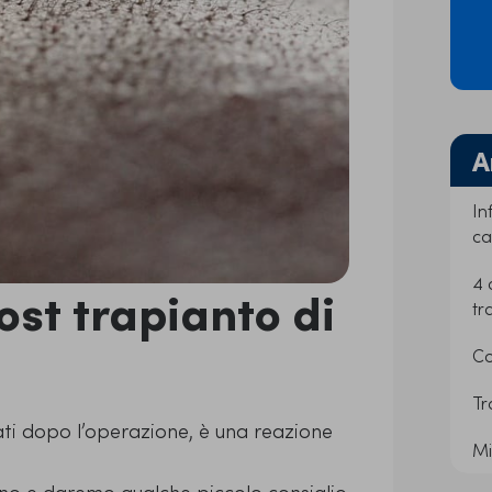
A
In
ca
4 
ost trapianto di
tr
Co
Tr
tati dopo l’operazione, è una reazione
Mi
eno e daremo qualche piccolo consiglio