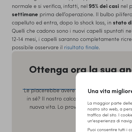
normale e si verifica, infatti, nel
95% dei casi
nel 
settimane
prima dell’operazione. Il bulbo pilifero,
capelluto ed entra, dopo lo shock loss, in
stato d
Quelli che cadono sono i nuovi capelli spuntati nel
12-14 mesi, i capelli saranno completamente ricre
possibile osservare il
risultato finale
.
Ottenga ora la sua ana
capelli
Le piacerebbe avere finalmente una testa pi
Una vita miglior
in sé? Il nostro calcolatore di capelli gratu
La maggior parte delle 
nuova vita. Lo provi ora e ottenga un’analis
nostro sito web, a pers
professionist
traffico del sito. I cook
un'esperienza di naviga
All’analisi gratuita d
Puoi consentire tutti i 