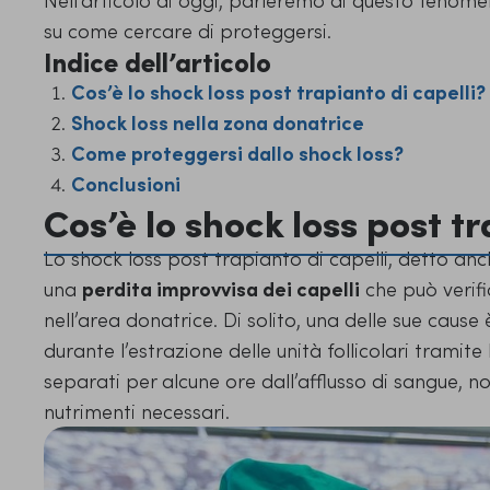
su come cercare di proteggersi.
Indice dell’articolo
Cos’è lo shock loss post trapianto di capelli?
Shock loss nella zona donatrice
Come proteggersi dallo shock loss?
Conclusioni
Cos’è lo shock loss post tr
Lo shock loss post trapianto di capelli, detto a
una
perdita improvvisa dei capelli
che può verifi
nell’area donatrice. Di solito, una delle sue cause
durante l’estrazione delle unità follicolari tramite
separati per alcune ore dall’afflusso di sangue, n
nutrimenti necessari.