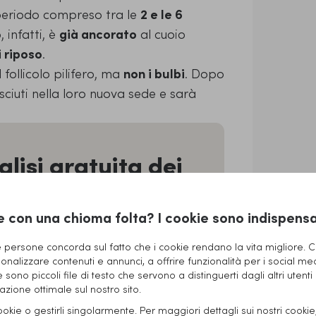
periodo compreso tra le
2 e le 6
 infatti, è
già ancorato
al cuoio
i riposo
.
 follicolo pilifero, ma
non i bulbi
. Dopo
sciuti nella loro nuova sede e sarà
lisi gratuita dei
!
ena di capelli e una nuova fiducia
e con una chioma folta? I cookie sono indispensab
ito è il suo primo passo verso una
persone concorda sul fatto che i cookie rendano la vita migliore. Ci
i gratuita dei capelli dai nostri
onalizzare contenuti e annunci, a offrire funzionalità per i social me
i!
ie sono piccoli file di testo che servono a distinguerti dagli altri utenti
zione ottimale sul nostro sito.
ei capelli!
cookie o gestirli singolarmente. Per maggiori dettagli sui nostri cooki