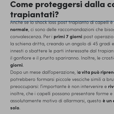
Come proteggersi dalla ca
trapiantati?
Anche se lo shock loss post trapianto di capelli è
normale
, ci sono delle raccomandazioni che biso
convalescenza. Per i
primi 7 giorni
post operazion
la schiena dritta, creando un angolo di 45 gradi e
innesti o sbattere le parti interessate dal trapian
il gonfiore e il prurito spariranno. Inoltre, le cro
giorni
.
Dopo un mese dall’operazione, l
a vita può ripr
potrebbero formarsi piccole vesciche simili a bru
preoccuparsi: l’importante è non intervenire e
ri
inoltre, che i capelli possano presentare forme e 
assolutamente motivo di allarmarsi, questo
è un 
solo
.