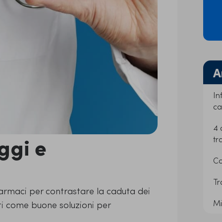
A
In
ca
4 
ggi e
tr
Co
Tr
armaci per contrastare la caduta dei
Mi
mati come buone soluzioni per