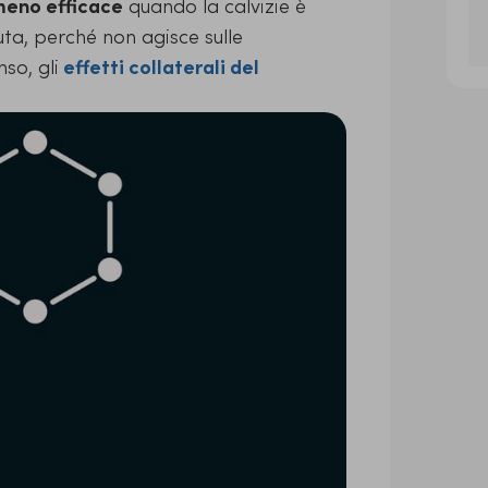
eno efficace
quando la calvizie è
uta, perché non agisce sulle
so, gli
effetti collaterali del