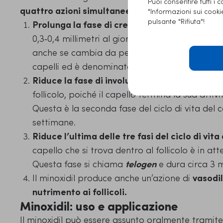
Puoi consentire tutti i 
quattro azioni simultanee
.
"Informazioni sui cook
pulsante "Rifiuta"!
Prolunga la fase di crescita dei follicoli
, cioè
0,3‑0,4 millimetri al giorno. Si tratta di una fa
anche se cambia da persona a persona. Questa 
capelli ed è denominata
anagen
.
Riduce la fase di involuzione
, cioè quella dura
follicolo, poiché il capello termina la sua attiv
Questa è la seconda fase del ciclo di vita del 
settimane.
Riduce l’ultima delle tre fasi del ciclo di vita
capello che si trova dentro al follicolo è in at
Questa fase si chiama
telogen
e dura circa 3 m
Il minoxidil produce anche un’azione di
vasodi
nutrimento ai follicoli.
Minoxidil: uso e applicazione
Il minoxidil può essere assunto oralmente tramit