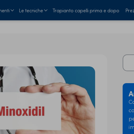
menti
Le tecniche
Trapianto capelli prima e dopo
Prez
A
Co
ca
pe
i