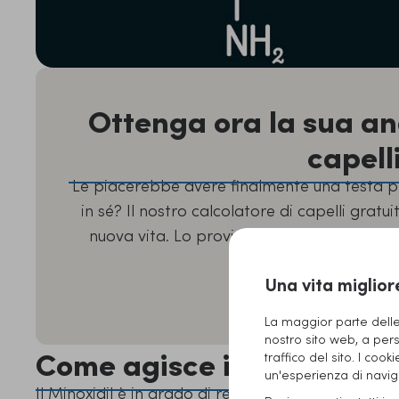
Ottenga ora la sua ana
capelli
Le piacerebbe avere finalmente una testa pi
in sé? Il nostro calcolatore di capelli gratu
nuova vita. Lo provi ora e ottenga un’analis
professionist
Una vita miglior
All’analisi gratuita d
La maggior parte delle 
nostro sito web, a pers
Come agisce il Minoxidil c
traffico del sito. I cook
un'esperienza di naviga
Il Minoxidil è in grado di regolare e stabilizzare il