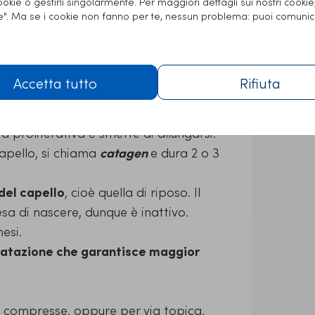
cookie o gestirli singolarmente. Per maggiori dettagli sui nostri cooki
ie". Ma se i cookie non fanno per te, nessun problema: puoi comunic
 quello stadio in cui il capello cresce di
se che di norma dura fino a 7 anni,
è la prima fase del ciclo di vita dei
Accetta tutto
Rifiuta
nte la quale si arresta la crescita del
ità proliferativa e smette di allungarsi.
capello, si chiama
catagen
e dura 2 o 3
 del capello
, cioè quella di riposo. Il
tesa di nascere, dunque è inattivo.
esi.
latazione che garantisce maggior
e compresse, oppure per via topica,