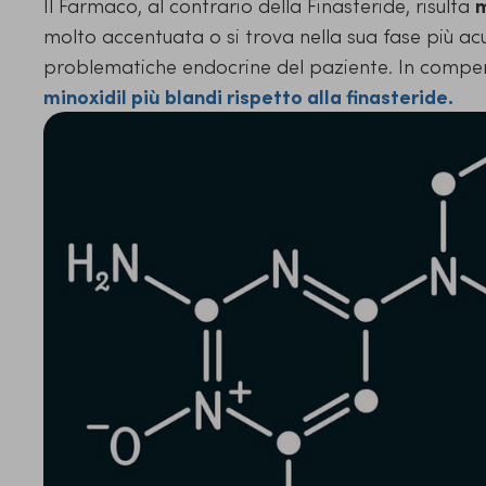
Il Farmaco, al contrario della Finasteride, risulta
m
molto accentuata o si trova nella sua fase più ac
problematiche endocrine del paziente. In compen
minoxidil più blandi rispetto alla finasteride.