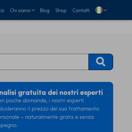
zi
Chi siamo
Blog
Shop
Contatti
nalisi gratuita dei nostri esperti
n poche domande, i nostri esperti
lcoleranno il prezzo del suo trattamento
rsonale – naturalmente gratis e senza
mpegno.