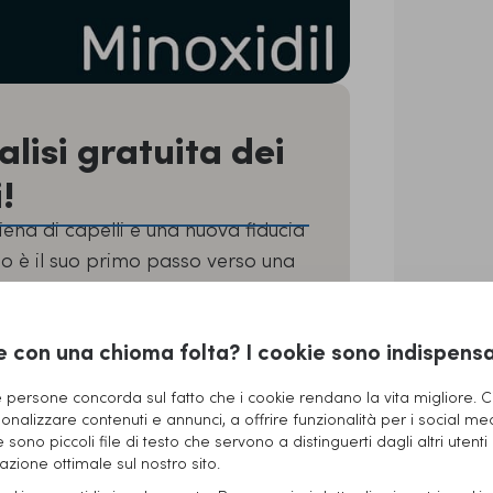
lisi gratuita dei
!
ena di capelli e una nuova fiducia
ito è il suo primo passo verso una
i gratuita dei capelli dai nostri
i!
e con una chioma folta? I cookie sono indispensab
ei capelli!
persone concorda sul fatto che i cookie rendano la vita migliore. Ci
onalizzare contenuti e annunci, a offrire funzionalità per i social me
ontro la calvizie?
ie sono piccoli file di testo che servono a distinguerti dagli altri utenti
zione ottimale sul nostro sito.
 ciclo vitale del capello grazie a