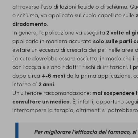
attraverso l’uso di
lozioni liquide o di schiuma.
Qua
o schiuma, va applicato sul cuoio capelluto sulle
diradamento
.
In genere,
l’applicazione va eseguita
2 volte al g
applicarla in maniera accurata
solo sulle parti c
evitare un eccesso di crescita dei peli nelle aree d
La cute dovrebbe essere asciutta, in modo che il
con l’acqua e siano ridotti i rischi di irritazioni. I
pr
dopo circa
4-6 mesi
dalla prima applicazione, 
intorno ai
2 anni
.
Un’ulteriore raccomandazione:
mai sospendere l
consultare un medico
. È, infatti, opportuno seg
interrompere la terapia, altrimenti si potrebber
Per migliorare l’efficacia del farmaco, si 