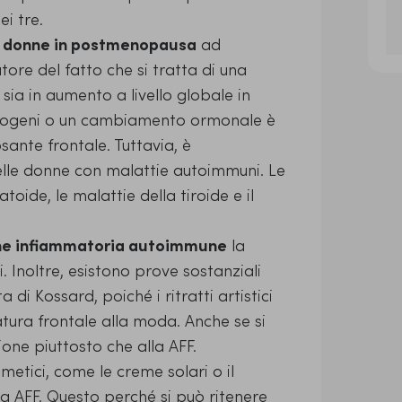
ei tre.
e
donne in postmenopausa
ad
atore del fatto che si tratta di una
ia in aumento a livello globale in
trogeni o un cambiamento ormonale è
sante frontale. Tuttavia, è
elle donne con malattie autoimmuni. Le
ide, le malattie della tiroide e il
ne infiammatoria autoimmune
la
. Inoltre, esistono prove sostanziali
di Kossard, poiché i ritratti artistici
ura frontale alla moda. Anche se si
ione piuttosto che alla AFF.
smetici, come le creme solari o il
a AFF. Questo perché si può ritenere