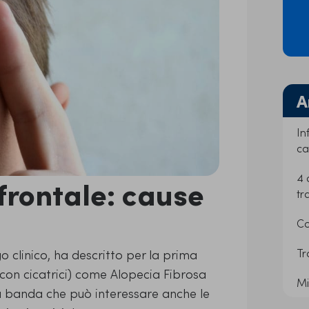
A
In
ca
4 
frontale: cause
tr
Co
Tr
o clinico, ha descritto per la prima
con cicatrici) come Alopecia Fibrosa
Mi
i a banda che può interessare anche le