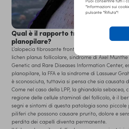
Puoi consentire tutti i 
"Informazioni sui cook
pulsante "Rifiuta"!
Qual è il rapporto tra alopecia fibro
planopilare?
L’alopecia fibrosante frontale è una forma di
lic
lichen planus follicolare, sindrome di Axel Munthe
Genetic and Rare Diseases Information Center, esist
planopilare, la FFA e la sindrome di Lassueur Gra
è sconosciuta, tuttavia si pensa che sia causata
Come nel caso della LPP, la ghiandola sebacea, ch
regione delle cellule staminali del follicolo, è il b
segni e sintomi di questa patologia sono piccole p
piliferi che possono causare prurito, dolore e sens
perdita dei capelli diventa permanente.