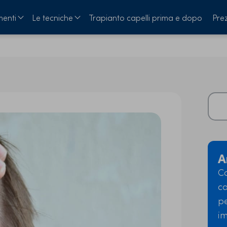
menti
Le tecniche
Trapianto capelli prima e dopo
Prez
A
Co
ca
pe
i