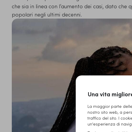
che sia in linea con l’aumento dei casi, dato che 
popolari negli ultimi decenni.
Una vita miglior
La maggior parte delle 
nostro sito web, a pers
traffico del sito. I cook
un'esperienza di naviga