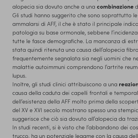
alopecia sia dovuto anche a una
combinazione
d
Gli studi hanno suggerito che sono soprattutto l
ammalarsi di AFF, il che è stato il principale indic
patologia su base ormonale, sebbene l’incidenza s
tutte le fasce demografiche. La mancanza di es
stata quindi ritenuta una causa dell’alopecia fibro
frequentemente segnalata sia negli uomini che n
malattie autoimmuni comprendono l’artrite reumato
lupus.
Inoltre, gli studi clinici attribuiscono a una
reazio
causa della caduta dei capelli frontali e temporali
dell’esistenza della AFF molto prima della scoperta 
del XV e XVI secolo mostrano spesso una stempiat
suggerisce che ciò sia dovuto all’alopecia da traz
In studi recenti, si è visto che l’abbandono dei co
trucco, ha un potenziale legame con la causa dell