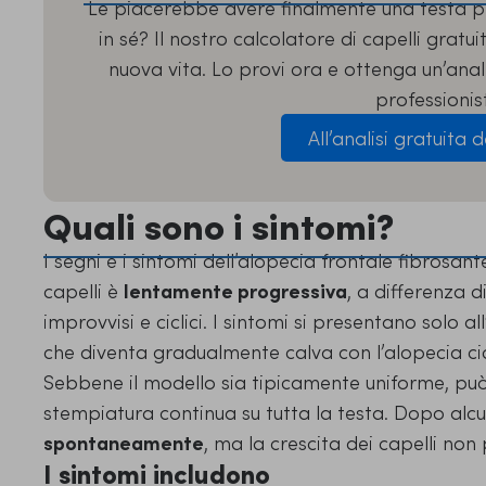
Le piacerebbe avere finalmente una testa pi
in sé? Il nostro calcolatore di capelli gratu
nuova vita. Lo provi ora e ottenga un’analis
professionist
All’analisi gratuita d
Quali sono i sintomi?
I segni e i sintomi dell’alopecia frontale fibrosan
capelli è
lentamente progressiva
, a differenza d
improvvisi e ciclici. I sintomi si presentano solo all
che diventa gradualmente calva con l’alopecia cic
Sebbene il modello sia tipicamente uniforme, può
stempiatura continua su tutta la testa. Dopo alcu
spontaneamente
, ma la crescita dei capelli no
I sintomi includono