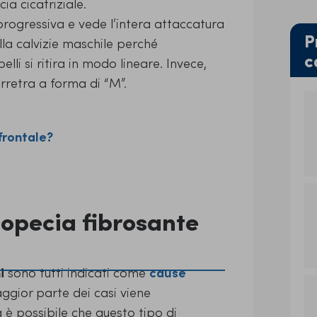
ia cicatriziale.
progressiva e vede l’intera attaccatura
P
lla calvizie maschile perché
c
lli si ritira in modo lineare. Invece,
arretra a forma di “M”.
frontale?
lopecia fibrosante
i
sono tutti indicati come
cause
aggior parte dei casi viene
a è possibile che questo tipo di