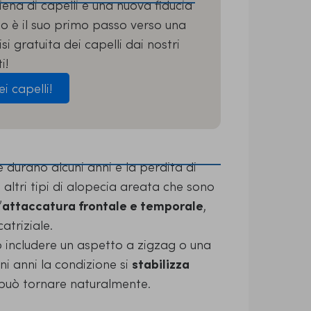
ena di capelli e una nuova fiducia
ito è il suo primo passo verso una
i gratuita dei capelli dai nostri
i!
ei capelli!
te durano alcuni anni e la perdita di
i altri tipi di alopecia areata che sono
’
attaccatura frontale e temporale
,
atriziale.
 includere un aspetto a zigzag o una
ni anni la condizione si
stabilizza
n può tornare naturalmente.