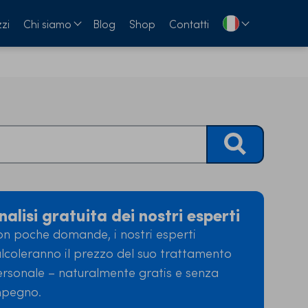
zi
Chi siamo
Blog
Shop
Contatti
nalisi gratuita dei nostri esperti
n poche domande, i nostri esperti
lcoleranno il prezzo del suo trattamento
rsonale – naturalmente gratis e senza
mpegno.