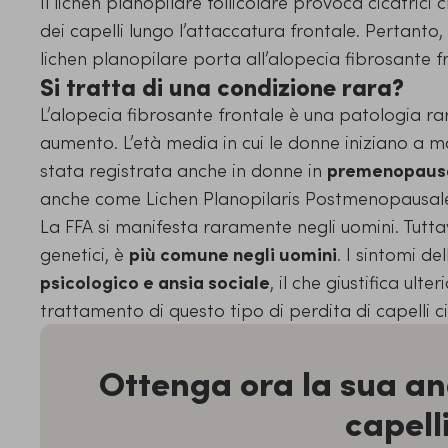
Il lichen planopilare follicolare provoca cicatri
dei capelli lungo l’attaccatura frontale. Pertanto,
lichen planopilare porta all’alopecia fibrosante f
Si tratta di una condizione rara?
L’alopecia fibrosante frontale è una patologia rara
aumento. L’età media in cui le donne iniziano a ma
stata registrata anche in donne in
premenopaus
anche come Lichen Planopilaris Postmenopausale
La FFA si manifesta raramente negli uomini. Tutta
genetici, è
più comune negli uomini
. I sintomi d
psicologico e ansia sociale
, il che giustifica ulte
trattamento di questo tipo di perdita di capelli ci
Ottenga ora la sua ana
capelli