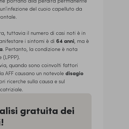
ci che portano alla perdita permanente
 un’infezione del cuoio capelluto da
rontale.
, tuttavia il numero di casi noti è in
nifestare i sintomi è di
64 anni
, ma è
a
. Pertanto, la condizione è nota
 (LPPP).
via, quando sono coinvolti fattori
ella AFF causano un notevole
disagio
riori ricerche sulla causa e sul
catriziale.
lisi gratuita dei
!