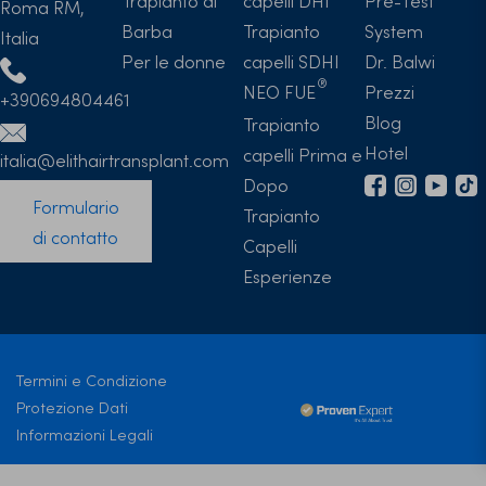
Trapianto di
capelli DHI
Pre-Test
Roma RM,
Barba
Trapianto
System
Italia
Per le donne
capelli SDHI
Dr. Balwi
NEO FUE
Prezzi
+390694804461
Blog
Trapianto
Hotel
capelli Prima e
italia@elithairtransplant.com
Dopo
Formulario
Trapianto
di contatto
Capelli
Esperienze
Termini e Condizione
Protezione Dati
Informazioni Legali