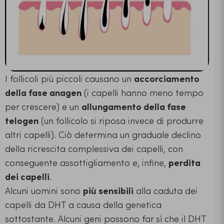
I follicoli più piccoli causano un
accorciamento
della fase anagen
(i capelli hanno meno tempo
per crescere) e un
allungamento della fase
telogen
(un follicolo si riposa invece di produrre
altri capelli). Ciò determina un graduale declino
della ricrescita complessiva dei capelli, con
conseguente assottigliamento e, infine,
perdita
dei capelli
.
Alcuni uomini sono
più sensibili
alla caduta dei
capelli da DHT a causa della genetica
sottostante. Alcuni geni possono far sì che il DHT