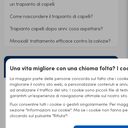
un trapianto di capelli
Come nascondere il trapianto di capelli?
Trapianto capelli dopo anni: cosa aspettarsi?
Minoxidil: trattamento efficace contro la calvizie?
Prodotti raccomandati contro la
Una vita migliore con una chioma folta? I coo
caduta dei capelli
La maggior parte delle persone concorda sul fatto che i cookie
migliorare il nostro sito web, a personalizzare contenuti e annun
Dr. Balwi Hair Boost Set
ad analizzare il traffico del sito. I cookie sono piccoli file di tes
garantirti un'esperienza di navigazione ottimale sul nostro sito.
239,95€
IVA inclusa
Puoi consentire tutti i cookie o gestirli singolarmente. Per maggi
Ordinare ora
sezione "Informazioni sui cookie". Ma se i cookie non fanno p
cliccando sul pulsante "Rifiuta"!
Shampoo & Spray Set