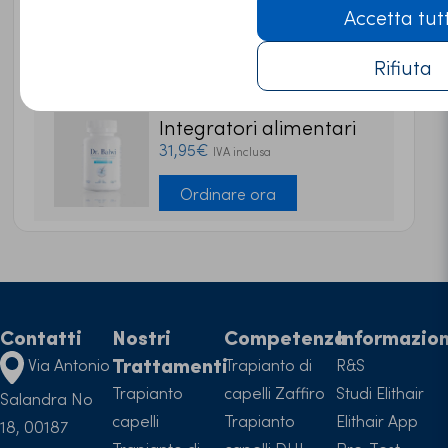
Accetta tut
45,95€
IVA inclusa
Rifiuta
Ordinare ora
Integratori alimentari
31,95€
IVA inclusa
Ordinare ora
Contatti
Nostri
Competenza
Informazion
Trattamenti
Via Antonio
Trapianto di
R&S
Trapianto
capelli Zaffiro
Studi Elithair
Salandra No
capelli
Trapianto
Elithair App
18, 00187