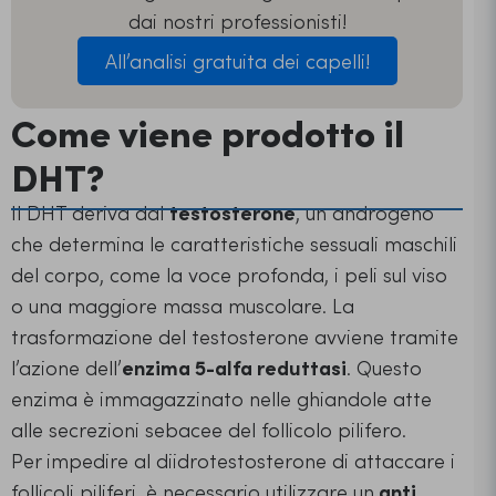
dai nostri professionisti!
All’analisi gratuita dei capelli!
Come viene prodotto il
DHT?
Il DHT deriva dal
testosterone
, un androgeno
che determina le caratteristiche sessuali maschili
del corpo, come la voce profonda, i peli sul viso
o una maggiore massa muscolare. La
trasformazione del testosterone avviene tramite
l’azione dell’
enzima 5-alfa reduttasi
. Questo
enzima è immagazzinato nelle ghiandole atte
alle secrezioni sebacee del follicolo pilifero.
Per impedire al diidrotestosterone di attaccare i
follicoli piliferi, è necessario utilizzare un
anti