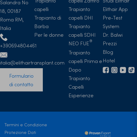
Trapianto
capelli Zaffiro
Studi Elithair
Salandra No
capelli
Trapianto
Elithair App
18, 00187
Trapianto di
capelli DHI
Pre-Test
Roma RM,
Barba
Trapianto
System
Italia
Per le donne
capelli SDHI
Dr. Balwi
NEO FUE
Prezzi
+390694804461
Blog
Trapianto
Hotel
capelli Prima e
italia@elithairtransplant.com
Dopo
Formulario
Trapianto
di contatto
Capelli
Esperienze
Termini e Condizione
Protezione Dati