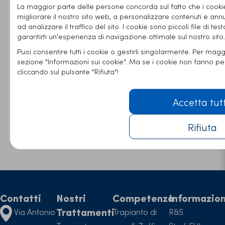
La maggior parte delle persone concorda sul fatto che i cookie
migliorare il nostro sito web, a personalizzare contenuti e annun
Shampoo & Spray Set
ad analizzare il traffico del sito. I cookie sono piccoli file di tes
garantirti un'esperienza di navigazione ottimale sul nostro sito.
45,95€
IVA inclusa
Puoi consentire tutti i cookie o gestirli singolarmente. Per maggi
Ordinare ora
sezione "Informazioni sui cookie". Ma se i cookie non fanno p
cliccando sul pulsante "Rifiuta"!
Integratori alimentari
Accetta tut
31,95€
IVA inclusa
Rifiuta
Ordinare ora
Contatti
Nostri
Competenza
Informazion
Trattamenti
Via Antonio
Trapianto di
R&S